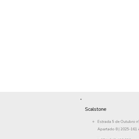
Scalstone
Estrada 5 de Outubro nº
Apartado 8 | 2025-161 